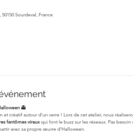
e, 50150 Sourdeval, France
l'événement
Halloween
 👻
et créatif autour d’un verre ! Lors de cet atelier, nous réalise
res fantômes viraux
 qui font le buzz sur les réseaux. Pas besoin d’
artir avec sa propre œuvre d’Halloween.