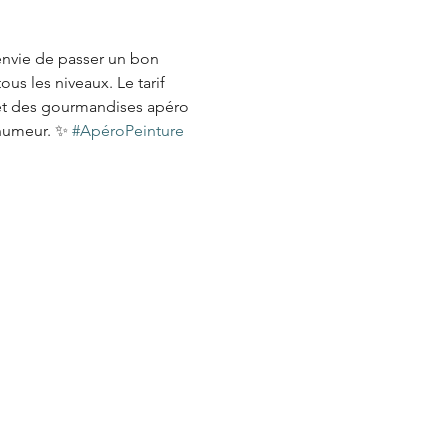
l'envie de passer un bon 
us les niveaux. Le tarif 
) et des gourmandises apéro 
 humeur. ✨ 
#ApéroPeinture