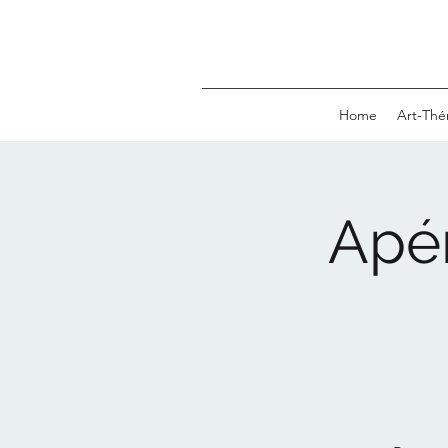
Home
Art-Thé
Apér