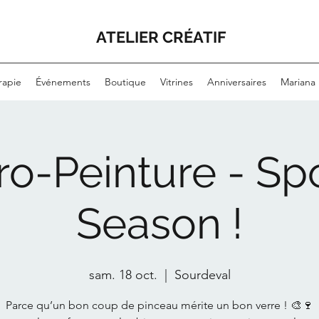
ATELIER CRÉATIF
rapie
Événements
Boutique
Vitrines
Anniversaires
Mariana
o-Peinture - S
Season !
sam. 18 oct.
  |  
Sourdeval
Parce qu’un bon coup de pinceau mérite un bon verre ! 🎨🍷