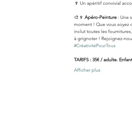
🍷 Un apéritif convivial acc
🎨🍷 
Apéro-Peinture
 : Une 
moment ! Que vous soyez débu
inclut toutes les fournitur
à grignoter ! Rejoignez-nous
#CréativitéPourTous
TARIFS : 35€ / adulte. Enfa
Afficher plus